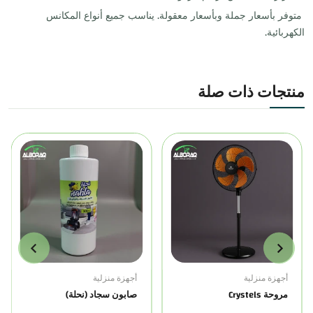
متوفر بأسعار جملة وبأسعار معقولة. يناسب جميع أنواع المكانس
الكهربائية.
منتجات ذات صلة
أجهزة منزلية
أجهزة منزلية
مروحة Crystels
صابون سجاد (نحلة)