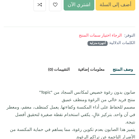
أضف إلى السلة
اشتري الآن
التوفر:
الرجاء اختيار سمات المنتج
الكلمات الدلالية:
أجهزة منزلية
وصف المنتج
معلومات إضافية
التقييمات (0)
صابون بدون رغوة خصيص لمكانس السجاد من "Topic"
منتج فريد خالي من الرغوة ومنظف عميق
مصمم للحفاظ على أداء المكنسة وكفاءتها. يعمل كمنظف، معقم، ومعطر
في آن واحد. بتركيز عالٍ، يكفي استخدام نقطة صغيرة لتحقيق أفضل
نتيجة.
يتميز هذا الصابون بعدم تكوين رغوة، مما يساهم في حماية المكنسة من
الأضرار الناجمة عن تراكم الرغوة.