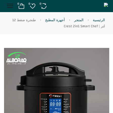
0
0
0
الرئيسية
المتجر
أجهزة المطبخ
طنجرة ضغط 12
لتر | Crest 2in1 Smart Chef