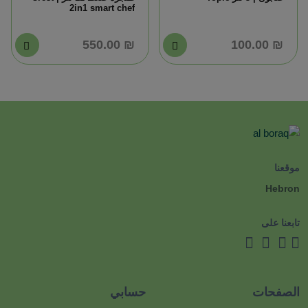
2in1 smart chef
₪ 550.00
₪ 100.00
موقعنا
Hebron
تابعنا على
الصفحات
حسابي