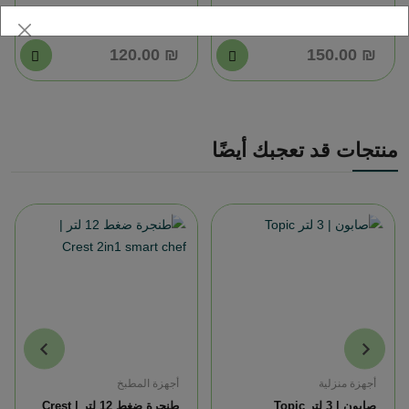
₪ 120.00
₪ 150.00
منتجات قد تعجبك أيضًا
أجهزة منزلية
أجهزة المطبخ
صابون | 3 لتر Topic
طنجرة ضغط 12 لتر | Crest