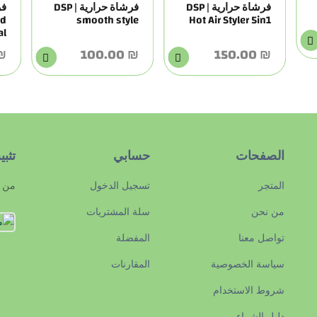
فرشاة حرارية | DSP
فرشاة حرارية | DSP
ed
smooth style
Hot Air Styler 5in1
al
0.00
₪ 100.00
₪ 150.00
الصفحات
حسابي
تثب
المتجر
تسجيل الدخول
من م
من نحن
سلة المشتريات
تواصل معنا
المفضلة
سياسة الخصوصية
المقارنات
شروط الاستخدام