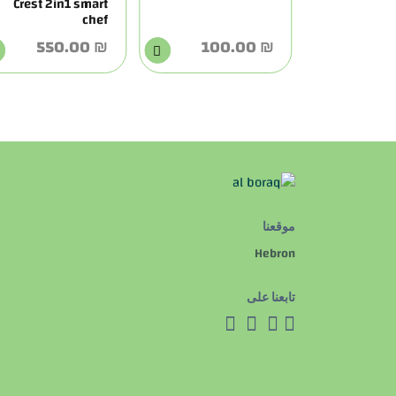
Crest 2in1 smart
chef
₪ 550.00
₪ 100.00
موقعنا
Hebron
تابعنا على