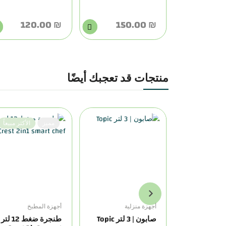
₪ 120.00
₪ 150.00
منتجات قد تعجبك أيضًا
مميز
الأكثر مبيعاً
ية
أجهزة منزلية
أجهزة المطبخ
دوي
صابون | 3 لتر Topic