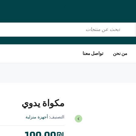
Al Boraq
Al Boraq
Al Boraq
من نحن
تواصل معنا
مكواة يدوي
التصنيف:
أجهزة منزلية
100.00
₪