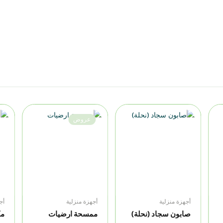
عروض
أجهزة منزلية
أجهزة منزلية
أج
صابون سجاد (نحلة)
ممسحة ارضيات
مك