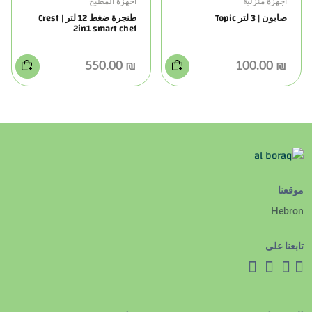
أجهزة منزلية
أجهزة المطبخ
صابون | 3 لتر Topic
طنجرة ضغط 12 لتر | Crest
2in1 smart chef
₪ 550.00
₪ 100.00
موقعنا
Hebron
تابعنا على